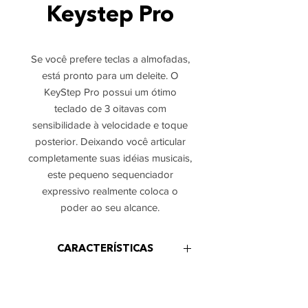
Keystep Pro
Se você prefere teclas a almofadas,
está pronto para um deleite. O
KeyStep Pro possui um ótimo
teclado de 3 oitavas com
sensibilidade à velocidade e toque
posterior. Deixando você articular
completamente suas idéias musicais,
este pequeno sequenciador
expressivo realmente coloca o
poder ao seu alcance.
CARACTERÍSTICAS
37 teclas sensíveis à velocidade
ITENS INCLUSOS
LED acima de cada tecla para obter
feedback visual eficiente