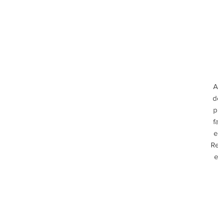
A
d
p
f
e
Re
e