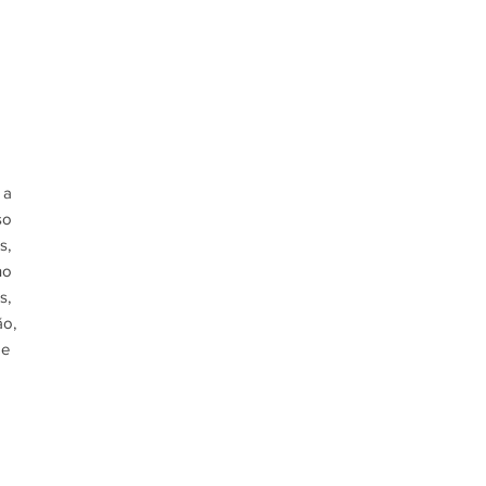
 a
so
s,
no
s,
ão,
de