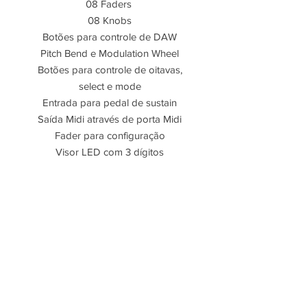
08 Faders
08 Knobs
Botões para controle de DAW
Pitch Bend e Modulation Wheel
Botões para controle de oitavas,
select e mode
Entrada para pedal de sustain
Saída Midi através de porta Midi
Fader para configuração
Visor LED com 3 dígitos
08 Curvas de velocity selecionáveis
Funções de Transpose e outras
funções avançadas
Conexão Midi através de porta USB
Energia através de porta USB
Compatível com Windows
XP/Vista/7/8 e MAC OSX
Cabo USB Incluso
Tamanho 92 x 22 x 8 cm