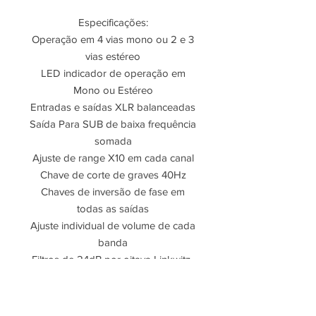
Especificações:
Operação em 4 vias mono ou 2 e 3
vias estéreo
LED indicador de operação em
Mono ou Estéreo
Entradas e saídas XLR balanceadas
Saída Para SUB de baixa frequência
somada
Ajuste de range X10 em cada canal
Chave de corte de graves 40Hz
Chaves de inversão de fase em
todas as saídas
Ajuste individual de volume de cada
banda
Filtros de 24dB por oitava Linkwitz-
Riley de alto nível
Banda: 20Hz to 20kHz, + / - 0.5dB
Resposta em frequência: 3 Hz até